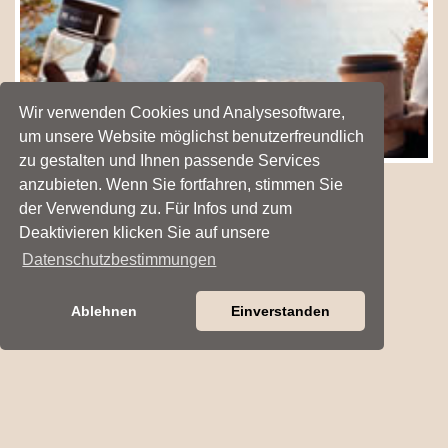
Wir verwenden Cookies und Analysesoftware,
um unsere Website möglichst benutzerfreundlich
zu gestalten und Ihnen passende Services
anzubieten. Wenn Sie fortfahren, stimmen Sie
der Verwendung zu. Für Infos und zum
<< Zurück zur Übersicht
Deaktivieren klicken Sie auf unsere
Datenschutzbestimmungen
Ablehnen
Einverstanden
at work Werbe- und Präsentationssysteme GmbH, Schirmerstraße 6, 4060
Leonding
Tel.: +43 732/377 300-0, E-Mail:
office
@
atwork.co.at
Datenschutz
|
Impressum